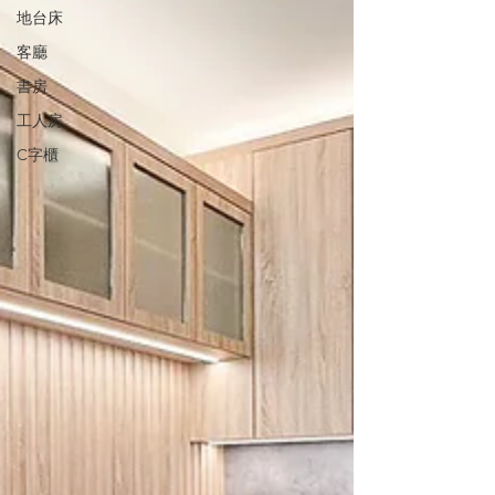
地台床
客廳
書房
工人房
C字櫃