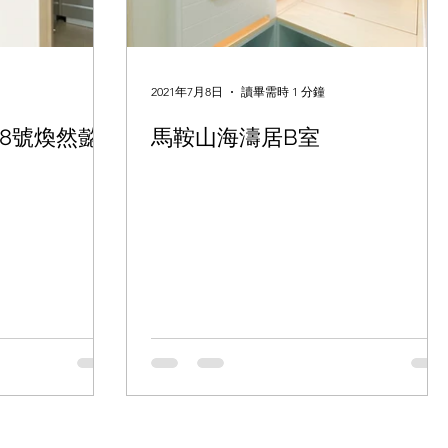
2021年7月8日
讀畢需時 1 分鐘
園街8號煥然懿
馬鞍山海濤居B室