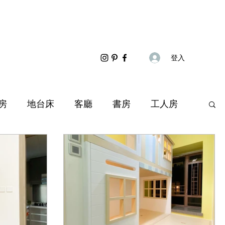
登入
房
地台床
客廳
書房
工人房