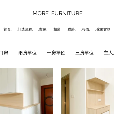
MORE. FURNITURE
.首頁.
.訂造流程.
.案例.
.相薄.
.聯絡.
.報價.
.傢俬實物.
口房
兩房單位
一房單位
三房單位
主人