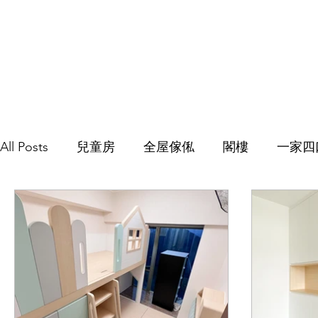
All Posts
兒童房
全屋傢俬
閣樓
一家四
C字櫃