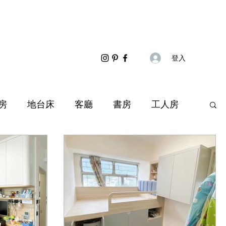
登入
房
地台床
客廳
書房
工人房