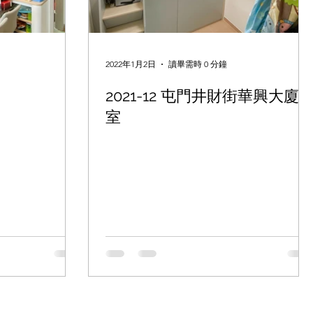
2022年1月2日
讀畢需時 0 分鐘
2021-12 屯門井財街華興大廈D
室