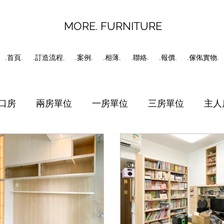
MORE. FURNITURE
.首頁.
.訂造流程.
.案例.
.相薄.
.聯絡.
.報價.
.傢俬實物.
口房
兩房單位
一房單位
三房單位
主人