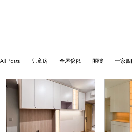
All Posts
兒童房
全屋傢俬
閣樓
一家四
C字櫃