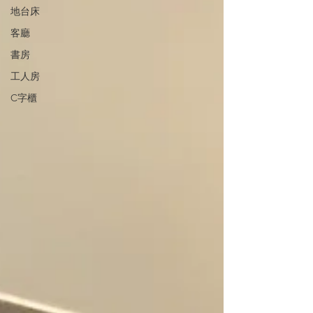
地台床
客廳
書房
工人房
C字櫃