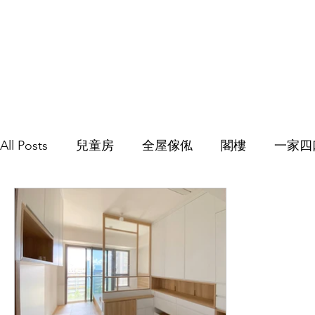
All Posts
兒童房
全屋傢俬
閣樓
一家四
C字櫃