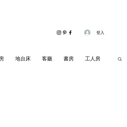
登入
房
地台床
客廳
書房
工人房