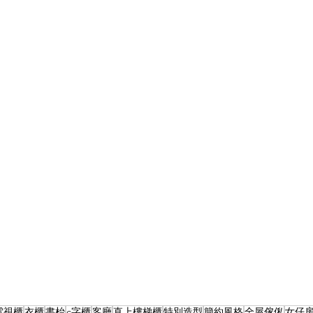
電視櫃
衣櫃
書枱
c字櫃
客廳
直上樓梯櫃
特別造型
簡約風格
全屋傢俬
女仔