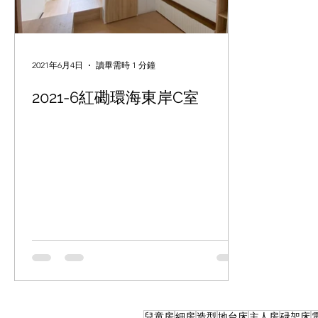
2021年6月4日
讀畢需時 1 分鐘
2021-6紅磡環海東岸C室
兒童房
細房
造型
地台床
主人房
碌架床