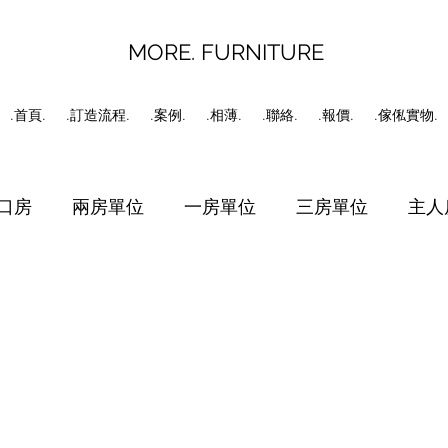
MORE. FURNITURE
.首頁.
.訂造流程.
.案例.
.相薄.
.聯絡.
.報價.
.傢俬實物.
口房
兩房單位
一房單位
三房單位
主人