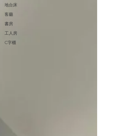
地台床
客廳
書房
工人房
C字櫃