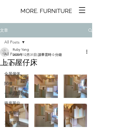
MORE. FURNITURE
文章
All Posts
Ruby Yang
All Posts
2020年12月31日
讀畢需時 0 分鐘
上下屋仔床
兒童房
全屋傢俬
閣樓
一家四口房
兩房單位
一房單位
三房單位