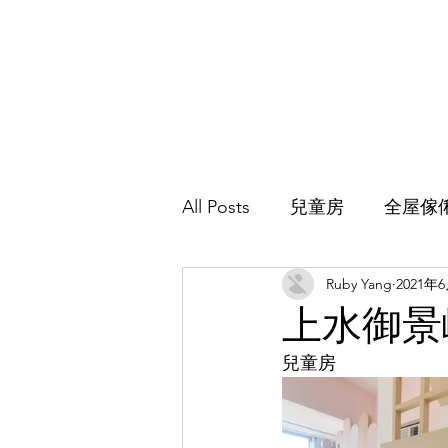
All Posts
兒童房
全屋傢
Ruby Yang
2021年
主人房
地台床
客廳
上水御景
兒童房