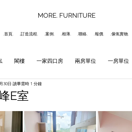
MORE. FURNITURE
.首頁.
.訂造流程.
.案例.
.相薄.
.聯絡.
.報價.
.傢俬實物.
俬
閣樓
一家四口房
兩房單位
一房單位
6月30日
讀畢需時 1 分鐘
書房
工人房
C字櫃
峰E室