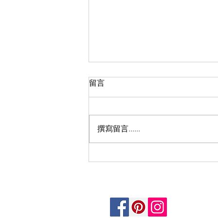
留言
盈翠半島F室
撰寫留言......