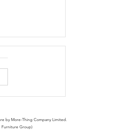
聚龍居B室
ure by More-Thing Company Limited.
 Furniture Group)