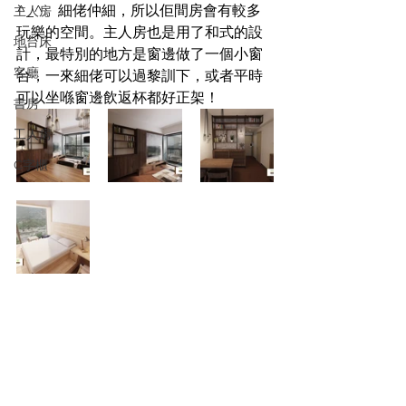
^_^。細佬仲細，所以佢間房會有較多
主人房
玩樂的空間。主人房也是用了和式的設
地台床
計，最特別的地方是窗邊做了一個小窗
客廳
台，一來細佬可以過黎訓下，或者平時
可以坐喺窗邊飲返杯都好正架！
書房
工人房
C字櫃