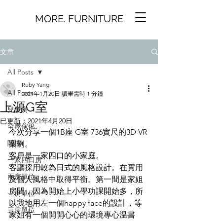
MORE. FURNITURE
文章
All Posts
Ruby Yang
All Posts
2021年1月20日
讀畢需時 1 分鐘
上源G室
兒童房
已更新：
2021年4月20日
全屋傢俬
今次分享一個1B座 G室 736實尺的3D VR 
閣樓
案例。
客戶是一家四口的小家庭。
一家四口房
客廳採用較為日式的風格設計。在實用
兩房單位
及個人風格中取得平衡。第一間是家姐
房間，因為開始上小學功課開始多，所
一房單位
以我地用左一個happy face的設計，等
三房單位
家姐有一個開開心心的環境專心温書