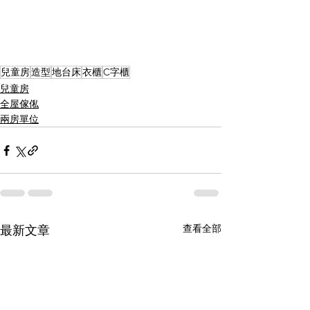
兒童房
造型
地台床
衣櫃
C字櫃
兒童房
全屋傢俬
兩房單位
查看全部
最新文章