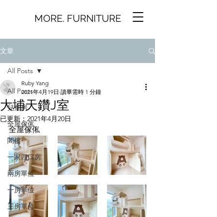
MORE. FURNITURE
文章
All Posts
Ruby Yang
All Posts
2021年4月19日
讀畢需時 1 分鐘
大埔天鑽J室
兒童房
已更新：
2021年4月20日
全屋傢俬
全屋傢俬
閣樓
一家四口房
兩房單位
一房單位
三房單位