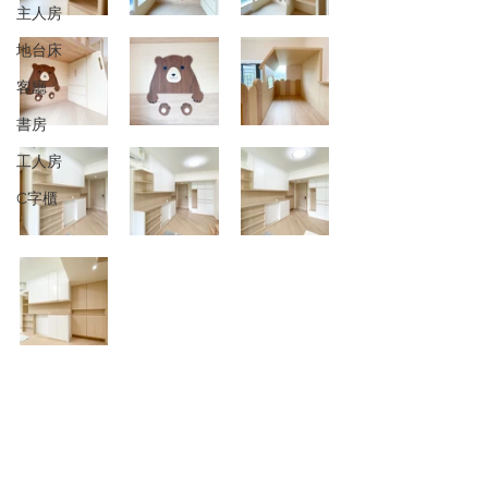
主人房
地台床
客廳
書房
工人房
C字櫃