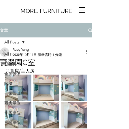
MORE. FURNITURE
文章
All Posts
Ruby Yang
All Posts
2022年10月11日
讀畢需時 1 分鐘
寶翠園C室
兒童房
兒童房/主人房
全屋傢俬
閣樓
一家四口房
兩房單位
一房單位
三房單位