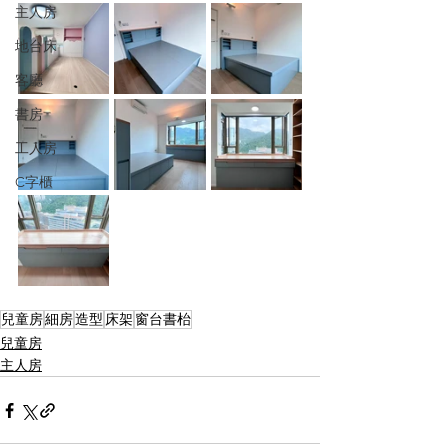
主人房
地台床
客廳
書房
工人房
C字櫃
兒童房
細房
造型
床架
窗台書枱
兒童房
主人房