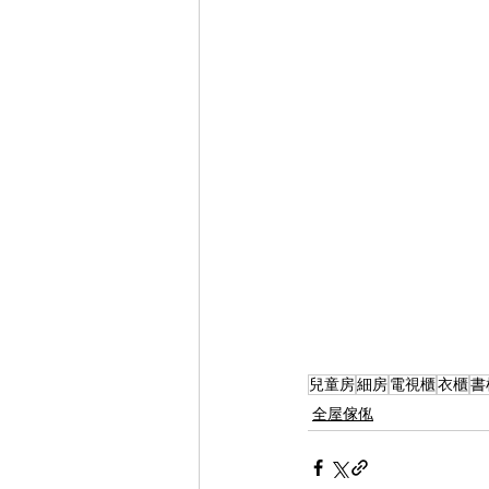
兒童房
細房
電視櫃
衣櫃
書
全屋傢俬