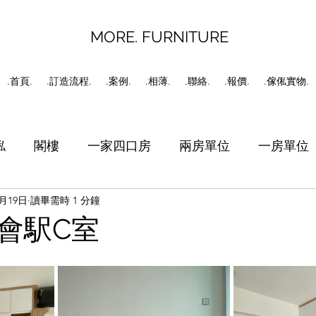
MORE. FURNITURE
.首頁.
.訂造流程.
.案例.
.相薄.
.聯絡.
.報價.
.傢俬實物.
俬
閣樓
一家四口房
兩房單位
一房單位
4月19日
讀畢需時 1 分鐘
書房
工人房
C字櫃
會駅C室