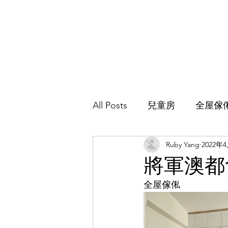
All Posts
兒童房
全屋傢
Ruby Yang
2022年
主人房
地台床
客廳
將軍澳都
全屋傢俬