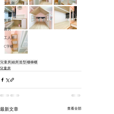
主人房
地台床
客廳
書房
工人房
C字櫃
兒童房
細房
造型
樓梯櫃
兒童房
查看全部
最新文章