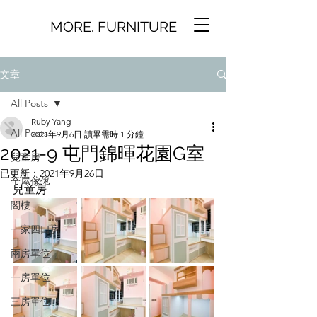
MORE. FURNITURE
文章
All Posts
Ruby Yang
All Posts
2021年9月6日
讀畢需時 1 分鐘
2021-9 屯門錦暉花園G室
兒童房
已更新：
2021年9月26日
全屋傢俬
兒童房
閣樓
一家四口房
兩房單位
一房單位
三房單位