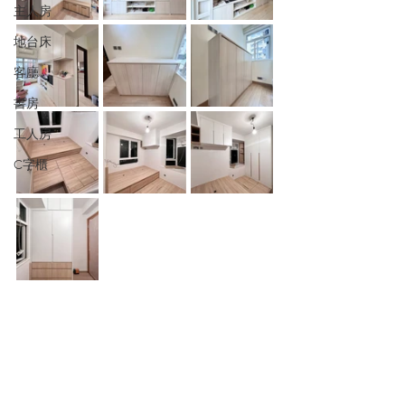
主人房
地台床
客廳
書房
工人房
C字櫃