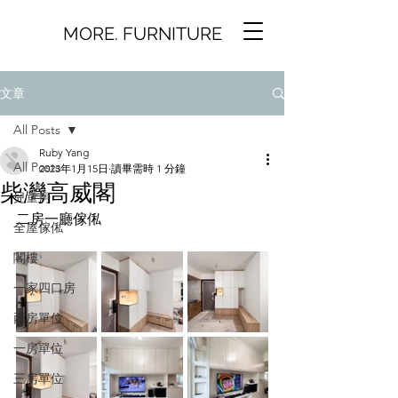
MORE. FURNITURE
文章
All Posts
Ruby Yang
All Posts
2023年1月15日
讀畢需時 1 分鐘
柴灣高威閣
兒童房
二房一廳傢俬
全屋傢俬
閣樓
一家四口房
兩房單位
一房單位
三房單位