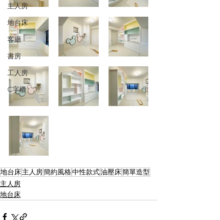
主人房
地台床
客廳
書房
工人房
C字櫃
地台床
主人房
簡約風格
中性款式
油壓床
簡單造型
主人房
地台床