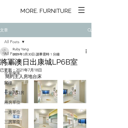
MORE. FURNITURE
文章
All Posts
Ruby Yang
All Posts
2021年3月30日
讀畢需時 1 分鐘
將軍澳日出康城LP6B室
兒童房
已更新：
2021年7月18日
全屋傢俬
簡約主人房地台床
閣樓
一家四口房
兩房單位
一房單位
三房單位