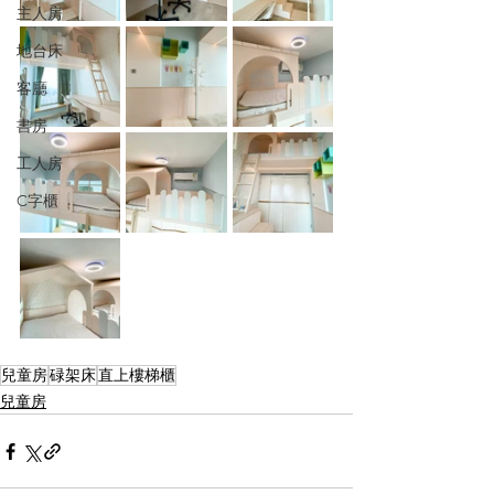
主人房
地台床
客廳
書房
工人房
C字櫃
兒童房
碌架床
直上樓梯櫃
兒童房