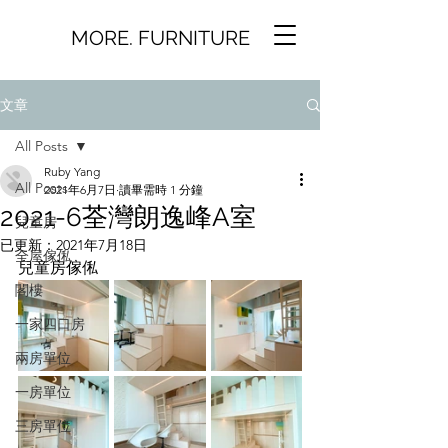
MORE. FURNITURE
文章
All Posts
Ruby Yang
All Posts
2021年6月7日
讀畢需時 1 分鐘
2021-6荃灣朗逸峰A室
兒童房
已更新：
2021年7月18日
全屋傢俬
兒童房傢俬
閣樓
一家四口房
兩房單位
一房單位
三房單位