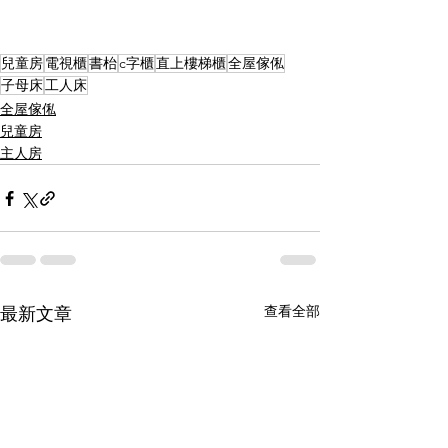
兒童房
電視櫃
書枱
c字櫃
直上樓梯櫃
全屋傢俬
子母床
工人床
全屋傢俬
兒童房
主人房
查看全部
最新文章