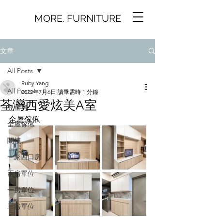
MORE. FURNITURE
文章
All Posts
Ruby Yang
All Posts
2022年7月6日
讀畢需時 1 分鐘
荃灣西愛炫美A室
兒童房
全屋傢俬
全屋傢俬
閣樓
一家四口房
兩房單位
一房單位
三房單位