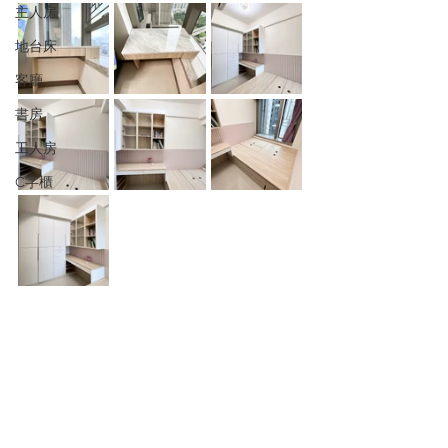
主人房
地台床
客廳
書房
工人房
C字櫃