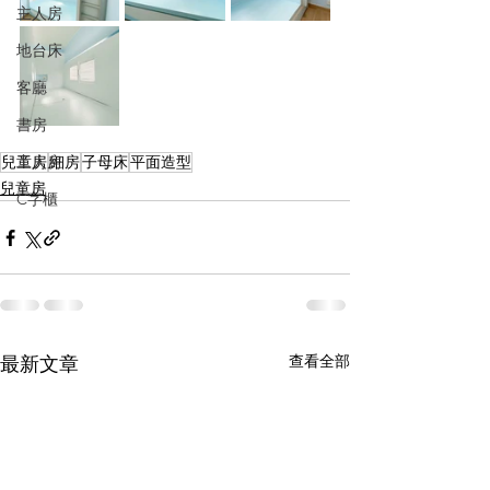
主人房
地台床
客廳
書房
兒童房
工人房
細房
子母床
平面造型
兒童房
C字櫃
查看全部
最新文章