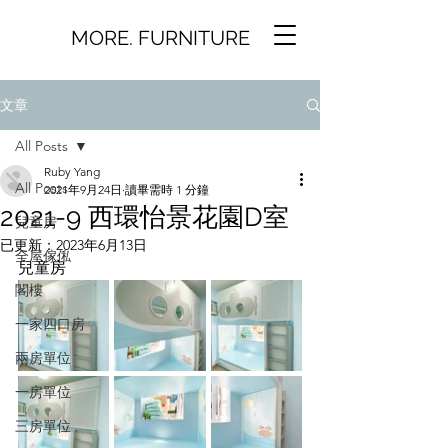
MORE. FURNITURE
文章
All Posts
Ruby Yang
All Posts
2021年9月24日
讀畢需時 1 分鐘
2021-9 西環怡景花園D室
兒童房
已更新：
2023年6月13日
全屋傢俬
兒童房
閣樓
一家四口房
兩房單位
一房單位
三房單位