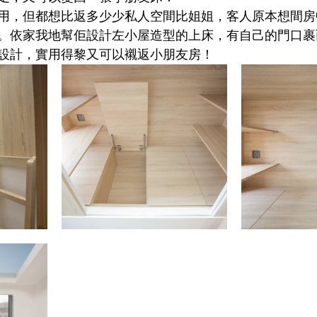
用，但都想比返多少少私人空間比姐姐，客人原本想間房
。依家我地幫佢設計左小屋造型的上床，有自己的門口裹
設計，實用得黎又可以襯返小朋友房！