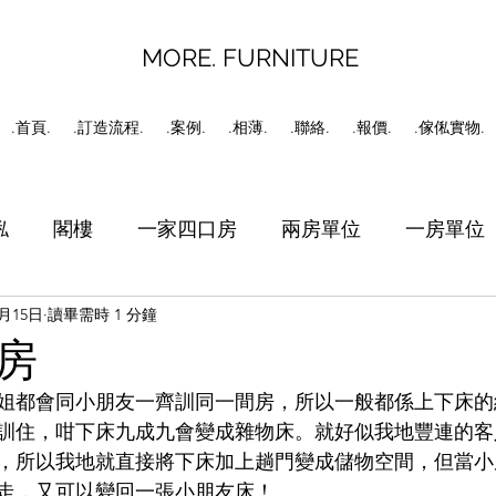
MORE. FURNITURE
.首頁.
.訂造流程.
.案例.
.相薄.
.聯絡.
.報價.
.傢俬實物.
俬
閣樓
一家四口房
兩房單位
一房單位
1月15日
讀畢需時 1 分鐘
書房
工人房
C字櫃
房
姐都會同小朋友一齊訓同一間房，所以一般都係上下床的
訓住，咁下床九成九會變成雜物床。就好似我地豐連的客
，所以我地就直接將下床加上趟門變成儲物空間，但當小
走，又可以變回一張小朋友床！