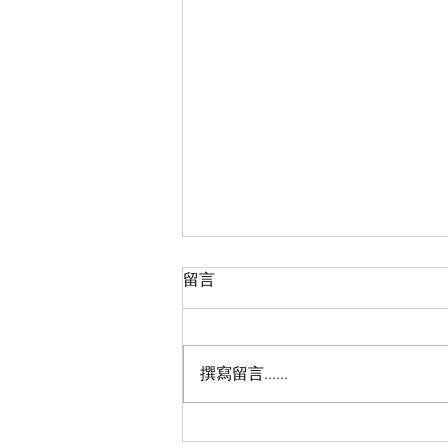
留言
盈翠半島F室
撰寫留言......