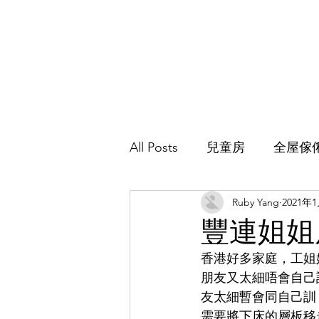
All Posts
兒童房
全屋傢
Ruby Yang
2021年
主人房
地台床
客廳
豐連姐姐
香港好多家庭，工姐
朋友又太細唔會自己
友太細暫會同自己訓
需要將下床的層板移