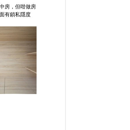
中房，但咁做房
面有鎖私隱度