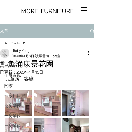
MORE. FURNITURE
文章
All Posts
Ruby Yang
All Posts
2023年1月8日
讀畢需時 1 分鐘
鰂魚涌康景花園
兒童房
已更新：
2023年1月15日
全屋傢俬
兒童房，客廳
閣樓
一家四口房
兩房單位
一房單位
三房單位