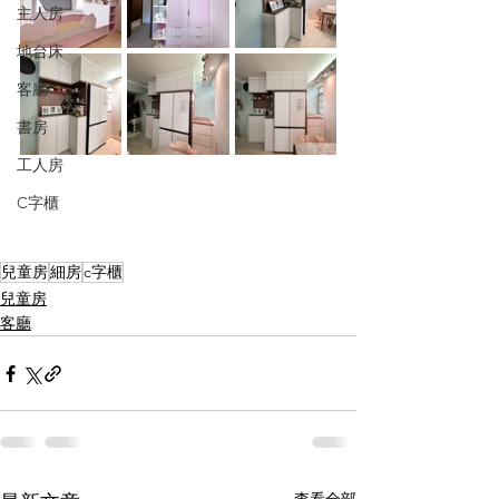
主人房
地台床
客廳
書房
工人房
C字櫃
兒童房
細房
c字櫃
兒童房
客廳