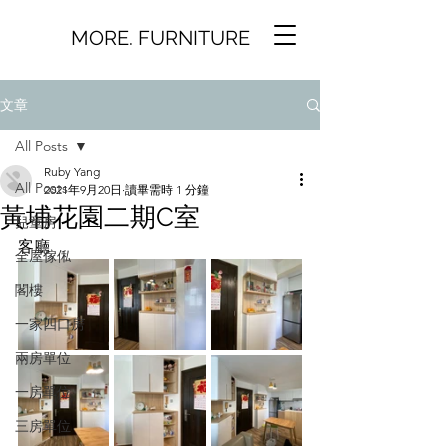
MORE. FURNITURE
文章
All Posts
Ruby Yang
All Posts
2021年9月20日
讀畢需時 1 分鐘
黃埔花園二期C室
兒童房
客廳
全屋傢俬
閣樓
一家四口房
兩房單位
一房單位
三房單位