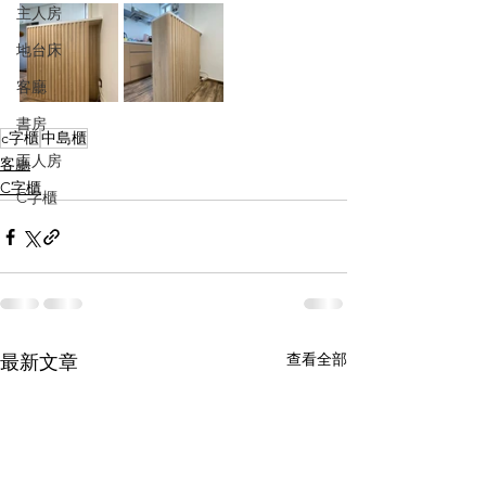
主人房
地台床
客廳
書房
c字櫃
中島櫃
工人房
客廳
C字櫃
C字櫃
查看全部
最新文章