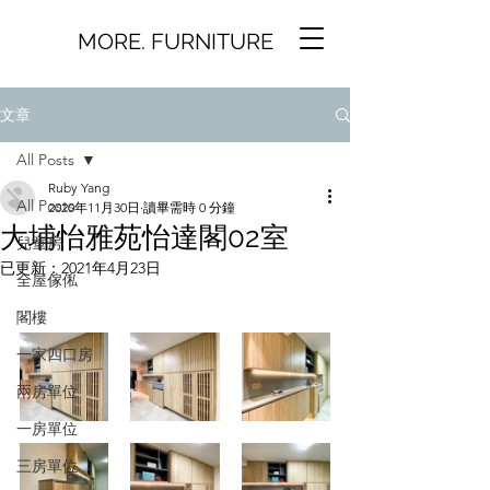
MORE. FURNITURE
文章
All Posts
Ruby Yang
All Posts
2020年11月30日
讀畢需時 0 分鐘
大埔怡雅苑怡達閣02室
兒童房
已更新：
2021年4月23日
全屋傢俬
閣樓
一家四口房
兩房單位
一房單位
三房單位