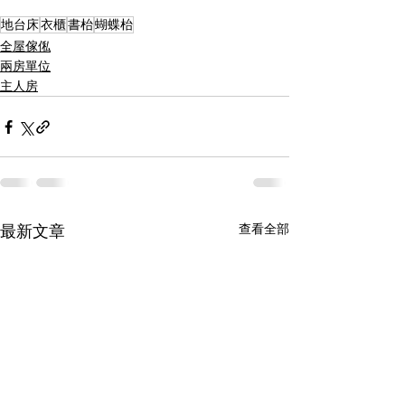
地台床
衣櫃
書枱
蝴蝶枱
全屋傢俬
兩房單位
主人房
查看全部
最新文章