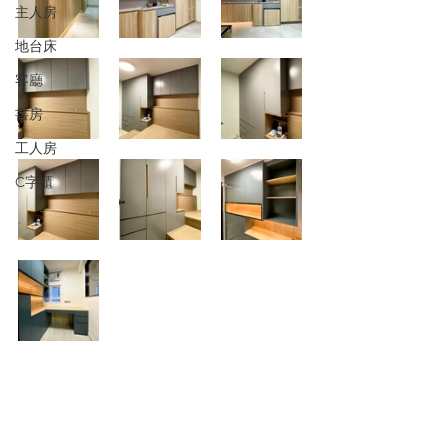
主人房
地台床
客廳
書房
工人房
C字櫃