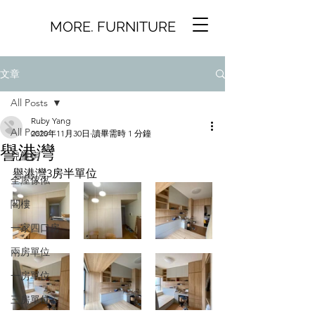
MORE. FURNITURE
文章
All Posts
Ruby Yang
All Posts
2020年11月30日
讀畢需時 1 分鐘
譽港灣
兒童房
譽港灣3房半單位
全屋傢俬
閣樓
一家四口房
兩房單位
一房單位
三房單位