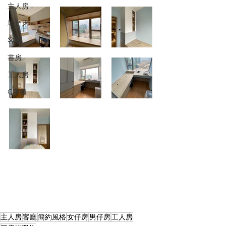
主人房
地台床
客廳
書房
工人房
C字櫃
主人房
客廳
簡約風格
女仔房
男仔房
工人房