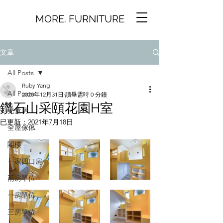
MORE. FURNITURE
文章
All Posts
Ruby Yang
All Posts
2020年12月31日
讀畢需時 0 分鐘
鑽石山采頤花園H室
兒童房
已更新：
2021年7月18日
全屋傢俬
閣樓
一家四口房
兩房單位
一房單位
三房單位