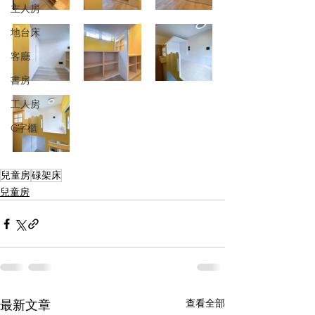
主人房
地台床
客廳
書房
工人房
C字櫃
兒童房
碌架床
兒童房
查看全部
最新文章