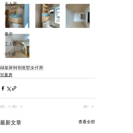
主人房
地台床
客廳
書房
工人房
C字櫃
碌架床
特別造型
女仔房
兒童房
查看全部
最新文章