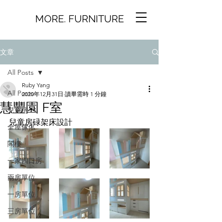
MORE. FURNITURE
文章
All Posts
Ruby Yang
All Posts
2020年12月31日
讀畢需時 1 分鐘
慧豐園 F室
兒童房
兒童房碌架床設計
全屋傢俬
閣樓
一家四口房
兩房單位
一房單位
三房單位