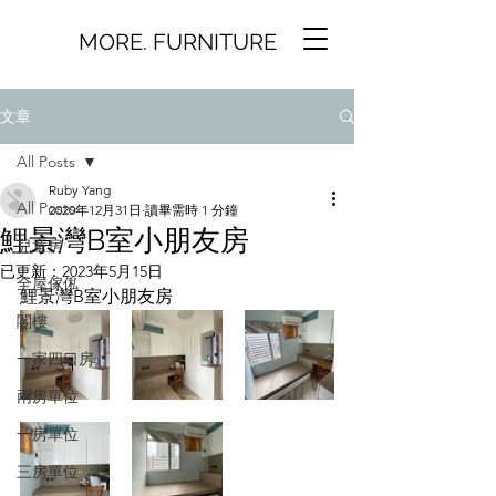
MORE. FURNITURE
文章
All Posts
Ruby Yang
All Posts
2020年12月31日
讀畢需時 1 分鐘
鯉景灣B室小朋友房
兒童房
已更新：
2023年5月15日
全屋傢俬
鯉景灣B室小朋友房
閣樓
一家四口房
兩房單位
一房單位
三房單位