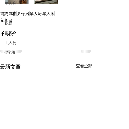
主人房
地台床
簡約風格
男仔房
單人房
單人床
兒童房
客廳
書房
工人房
C字櫃
查看全部
最新文章