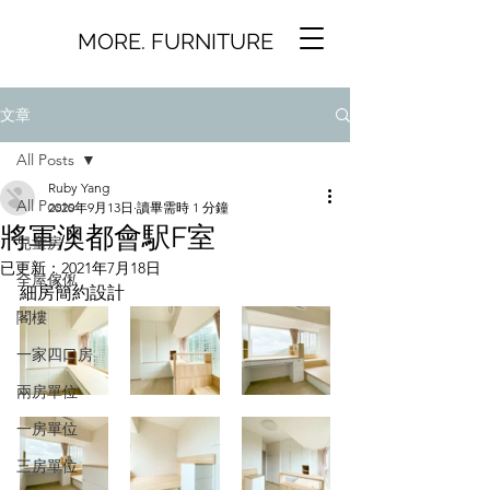
MORE. FURNITURE
文章
All Posts
Ruby Yang
All Posts
2020年9月13日
讀畢需時 1 分鐘
將軍澳都會駅F室
兒童房
已更新：
2021年7月18日
全屋傢俬
細房簡約設計
閣樓
一家四口房
兩房單位
一房單位
三房單位