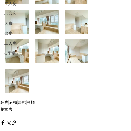
主人房
地台床
客廳
書房
工人房
C字櫃
細房
衣櫃
書枱
島櫃
兒童房