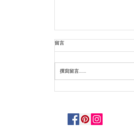
留言
盈翠半島F室
撰寫留言......