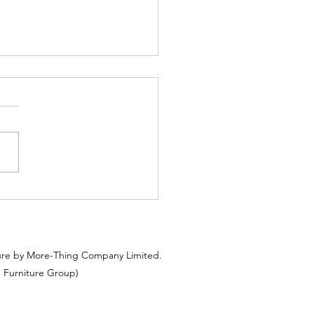
灣宇晴軒A室
ure by More-Thing Company Limited.
 Furniture Group)