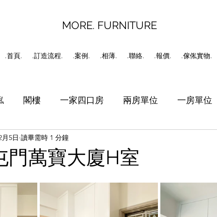
MORE. FURNITURE
.首頁.
.訂造流程.
.案例.
.相薄.
.聯絡.
.報價.
.傢俬實物.
俬
閣樓
一家四口房
兩房單位
一房單位
12月5日
讀畢需時 1 分鐘
書房
工人房
C字櫃
11 屯門萬寶大廈H室