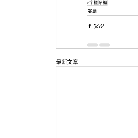
c字櫃
吊櫃
客廳
最新文章