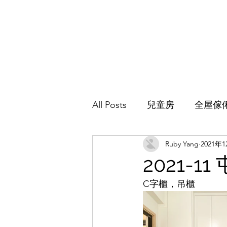
All Posts
兒童房
全屋傢
Ruby Yang
2021年
主人房
地台床
客廳
2021-
C字櫃，吊櫃