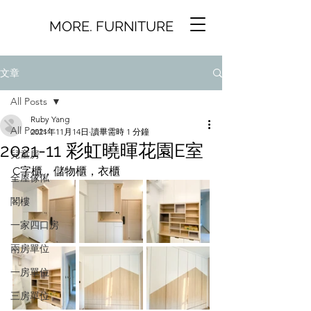
MORE. FURNITURE
文章
All Posts
Ruby Yang
All Posts
2021年11月14日
讀畢需時 1 分鐘
2021-11 彩虹曉暉花園E室
兒童房
C字櫃，儲物櫃，衣櫃
全屋傢俬
閣樓
一家四口房
兩房單位
一房單位
三房單位