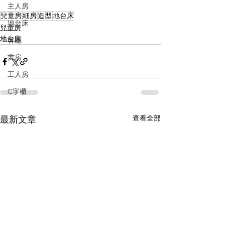
主人房
兒童房
細房
造型
地台床
地台床
兒童房
地台床
客廳
書房
工人房
C字櫃
查看全部
最新文章