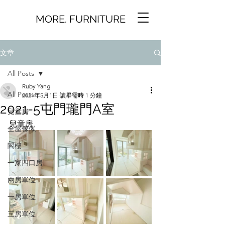
MORE. FURNITURE
文章
All Posts
Ruby Yang
All Posts
2021年5月1日
讀畢需時 1 分鐘
2021-5屯門瓏門A室
兒童房
兒童房
全屋傢俬
閣樓
一家四口房
兩房單位
一房單位
三房單位