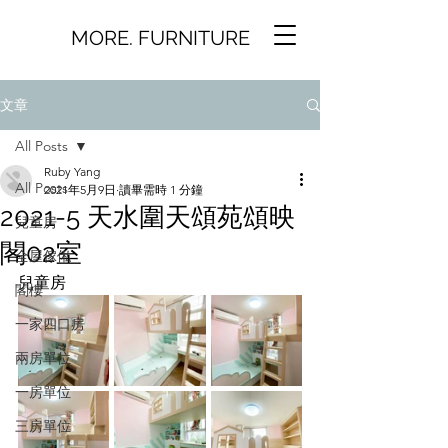
MORE. FURNITURE
文章
All Posts
Ruby Yang
All Posts
2021年5月9日
讀畢需時 1 分鐘
2021-5 天水圍天頌苑頌映
兒童房
閣02室
全屋傢俬
兒童房
閣樓
一家四口房
兩房單位
一房單位
三房單位