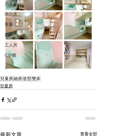
主人房
地台床
客廳
書房
工人房
C字櫃
兒童房
細房
造型
雙床
兒童房
查看全部
最新文章