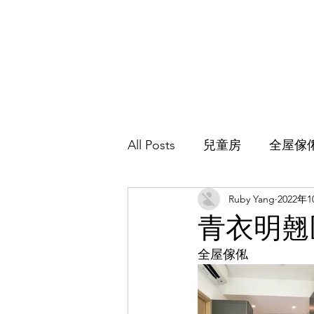
All Posts
兒童房
全屋傢
Ruby Yang
2022年
主人房
地台床
客廳
青衣明翹
全屋傢俬