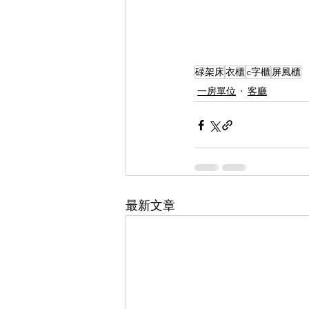
碌架床
衣櫃
c字櫃
屏風櫃
一房單位
客廳
最新文章