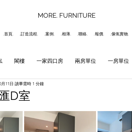
MORE. FURNITURE
.首頁.
.訂造流程.
.案例.
.相薄.
.聯絡.
.報價.
.傢俬實物.
俬
閣樓
一家四口房
兩房單位
一房單位
10月11日
讀畢需時 1 分鐘
書房
工人房
C字櫃
匯D室