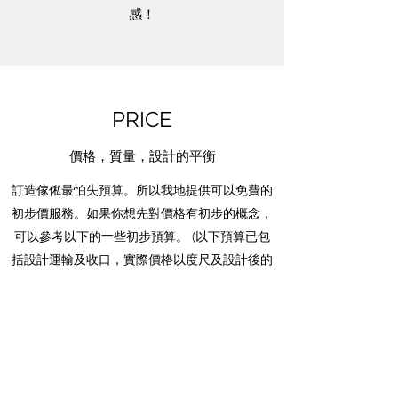
感！
PRICE
價格，質量，設計的平衡
訂造傢俬最怕失預算。所以我地提供可以免費的
初步價服務。如果你想先對價格有初步的概念，
可以參考以下的一些初步預算。 (以下預算已包
括設計運輸及收口，實際價格以度尺及設計後的
實際尺寸為準)
索取免費報價