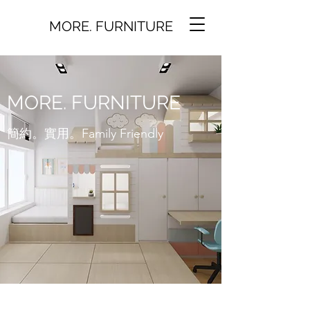
MORE. FURNITURE
MORE. FURNITURE
簡約。實用。Family Friendly