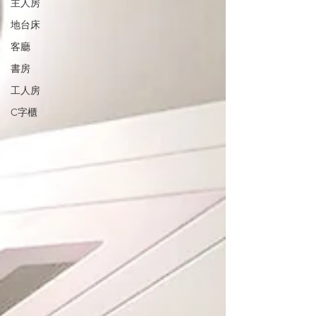
主人房
地台床
客廳
書房
工人房
C字櫃