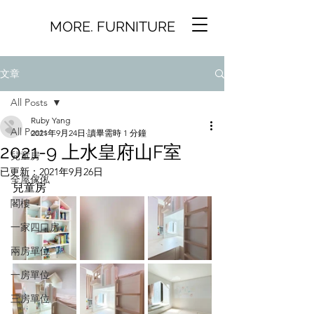
MORE. FURNITURE
文章
All Posts
Ruby Yang
All Posts
2021年9月24日
讀畢需時 1 分鐘
2021-9 上水皇府山F室
兒童房
已更新：
2021年9月26日
全屋傢俬
兒童房
閣樓
一家四口房
兩房單位
一房單位
三房單位