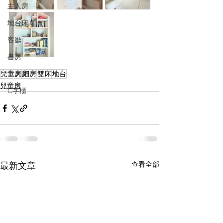
主人房
地台床
客廳
書房
兒童房
工人房
細房
雙床
地台
兒童房
C字櫃
查看全部
最新文章