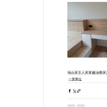
地台床
主人房
客廳
油壓床
一房單位