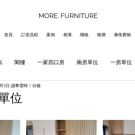
MORE. FURNITURE
.首頁.
.訂造流程.
.案例.
.相薄.
.聯絡.
.報價.
.傢俬實物.
俬
閣樓
一家四口房
兩房單位
一房單位
2月5日
讀畢需時 1 分鐘
書房
工人房
C字櫃
單位
1