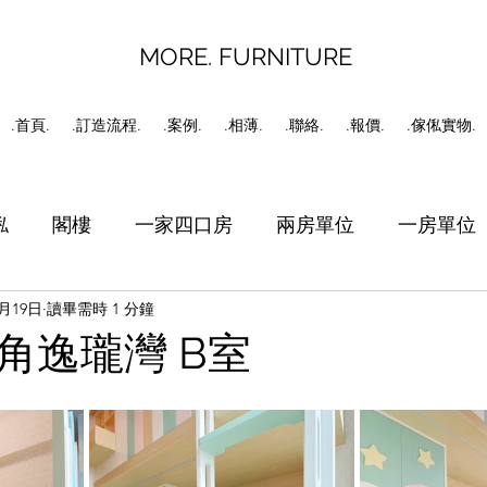
MORE. FURNITURE
.首頁.
.訂造流程.
.案例.
.相薄.
.聯絡.
.報價.
.傢俬實物.
俬
閣樓
一家四口房
兩房單位
一房單位
4月19日
讀畢需時 1 分鐘
書房
工人房
C字櫃
角逸瓏灣 B室