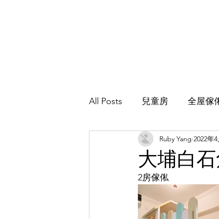
All Posts
兒童房
全屋傢
Ruby Yang
2022年
主人房
地台床
客廳
大埔白石
2房傢俬