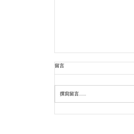
留言
盈翠半島F室
撰寫留言......