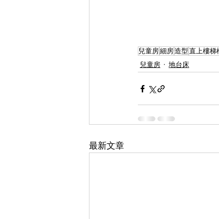
兒童房
細房
造型
直上樓梯
兒童房
地台床
最新文章