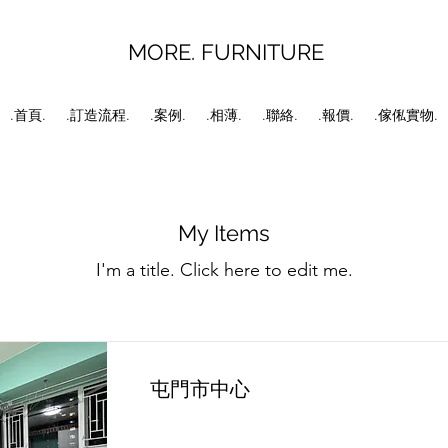
MORE. FURNITURE
.首頁.
.訂造流程.
.案例.
.相薄.
.聯絡.
.報價.
.傢俬實物.
My Items
I'm a title. ​Click here to edit me.
屯門市中心