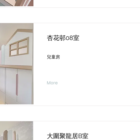
杏花邨08室
兒童房
More
大圍聚龍居B室