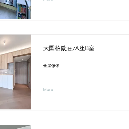
大圍柏傲莊7A座B室
全屋傢俬
More