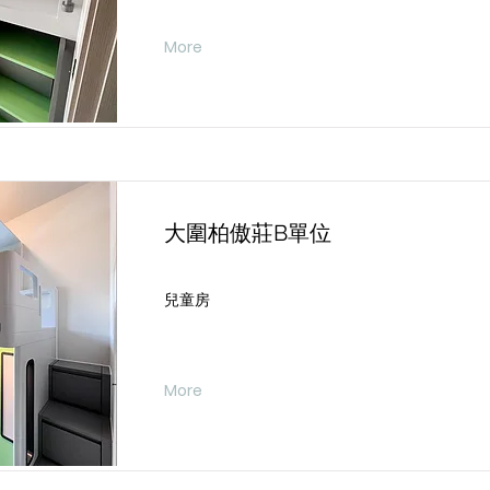
More
大圍柏傲莊B單位
兒童房
More