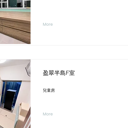
More
盈翠半島F室
兒童房
More