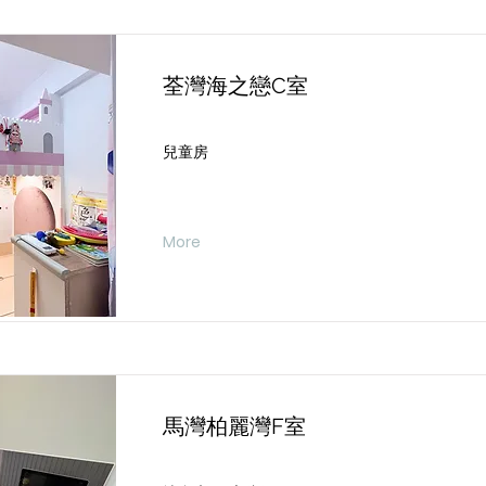
荃灣海之戀C室
兒童房
More
馬灣柏麗灣F室